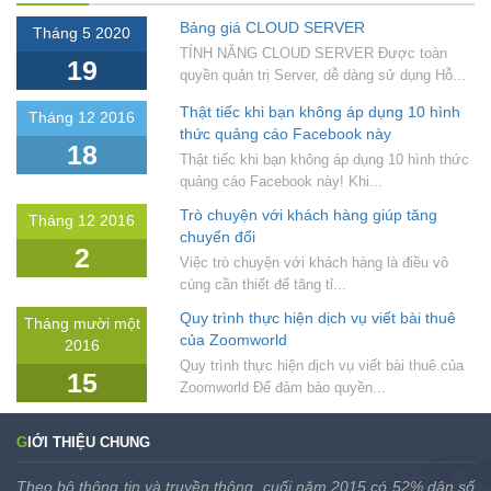
Bảng giá CLOUD SERVER
Tháng 5 2020
TÍNH NĂNG CLOUD SERVER Được toàn
19
quyền quản trị Server, dễ dàng sử dụng Hỗ...
Thật tiếc khi bạn không áp dụng 10 hình
Tháng 12 2016
thức quảng cáo Facebook này
18
Thật tiếc khi bạn không áp dụng 10 hình thức
quảng cáo Facebook này! Khi...
Trò chuyện với khách hàng giúp tăng
Tháng 12 2016
chuyển đổi
2
Việc trò chuyện với khách hàng là điều vô
cùng cần thiết để tăng tỉ...
Quy trình thực hiện dịch vụ viết bài thuê
Tháng mười một
của Zoomworld
2016
Quy trình thực hiện dịch vụ viết bài thuê của
15
Zoomworld Để đảm bảo quyền...
GIỚI THIỆU CHUNG
Theo bộ thông tin và truyền thông, cuối năm 2015 có 52% dân số