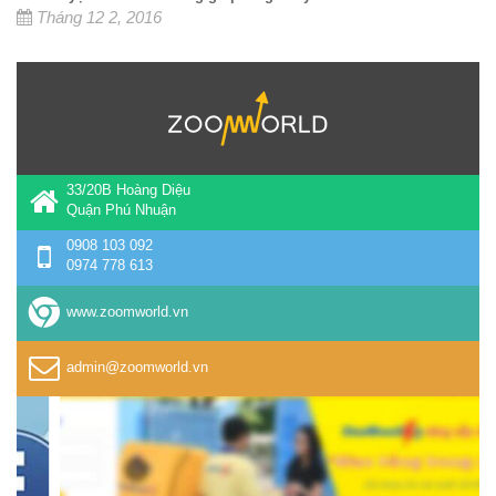
Tháng 12 2, 2016
33/20B Hoàng Diệu
Quận Phú Nhuận
0908 103 092
0974 778 613
www.zoomworld.vn
admin@zoomworld.vn