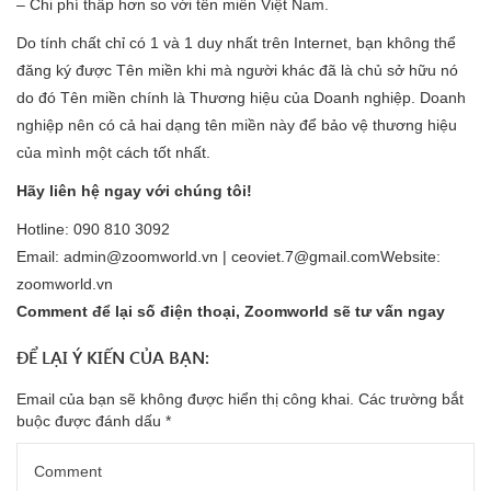
– Chi phí thấp hơn so với tên miền Việt Nam.
Do tính chất chỉ có 1 và 1 duy nhất trên Internet, bạn không thể
đăng ký được Tên miền khi mà người khác đã là chủ sở hữu nó
do đó Tên miền chính là Thương hiệu của Doanh nghiệp. Doanh
nghiệp nên có cả hai dạng tên miền này để bảo vệ thương hiệu
của mình một cách tốt nhất.
Hãy liên hệ ngay với chúng tôi!
Hotline: 090 810 3092
Email: admin@zoomworld.vn | ceoviet.7@gmail.comWebsite:
zoomworld.vn
Comment để lại số điện thoại, Zoomworld sẽ tư vấn ngay
ĐỂ LẠI Ý KIẾN CỦA BẠN:
Email của bạn sẽ không được hiển thị công khai.
Các trường bắt
buộc được đánh dấu
*