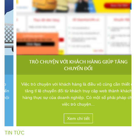
TRÒ CHUYỆN VỚI KHÁCH HÀNG GIÚP TĂNG
CHUYỂN ĐỔI
Việc trò chuyện với khách hàng là điều vô cùng cần thiết để
tăng tỉ lệ chuyển đổi từ khách truy cập web thành khách
hàng thực sự của doanh nghiệp. Có một số phải pháp cho
việc trò chuyện...
Xem chi tiết
TIN TỨC